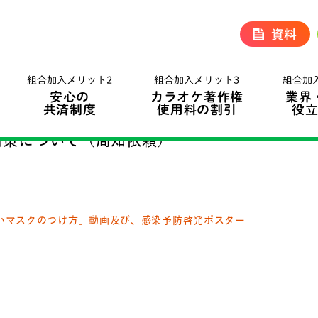
資料
組合加入メリット2
組合加入メリット3
組合加
安心の
カラオケ著作権
業界
共済制度
使用料の割引
役
対策について（周知依頼）
いマスクのつけ方」動画及び、感染予防啓発ポスター